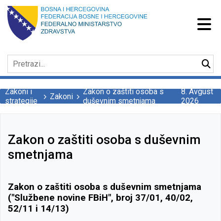
Zakoni i
Zakon o zaštiti osoba s
8. Avgust
Zakoni
strategije
duševnim smetnjama
2026
Zakon o zaštiti osoba s duševnim
smetnjama
Zakon o zaštiti osoba s duševnim smetnjama
("Službene novine FBiH", broj 37/01, 40/02,
52/11 i 14/13)