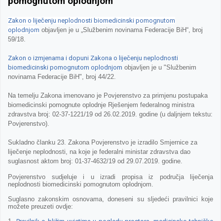
pomognutom oplodnjom
Zakon o liječenju neplodnosti biomedicinski pomognutom
oplodnjom
objavljen je u „Službenim novinama Federacije BiH“, broj
59/18.
Zakon o izmjenama i dopuni Zakona o liječenju neplodnosti
biomedicinski pomognutom oplodnjom
objavljen je u "Službenim
novinama Federacije BiH", broj 44/22.
Na temelju Zakona imenovano je Povjerenstvo za primjenu postupaka
biomedicinski pomognute oplodnje Rješenjem federalnog ministra
zdravstva broj: 02-37-1221/19 od 26.02.2019. godine (u daljnjem tekstu:
Povjerenstvo).
Sukladno članku 23. Zakona Povjerenstvo je izradilo Smjernice za
liječenje neplodnosti, na koje je federalni ministar zdravstva dao
suglasnost aktom broj: 01-37-4632/19 od 29.07.2019. godine.
Povjerenstvo sudjeluje i u izradi propisa iz područja liječenja
neplodnosti biomedicinski pomognutom oplodnjom.
Suglasno zakonskim osnovama, doneseni su sljedeći pravilnici koje
možete preuzeti ovdje: