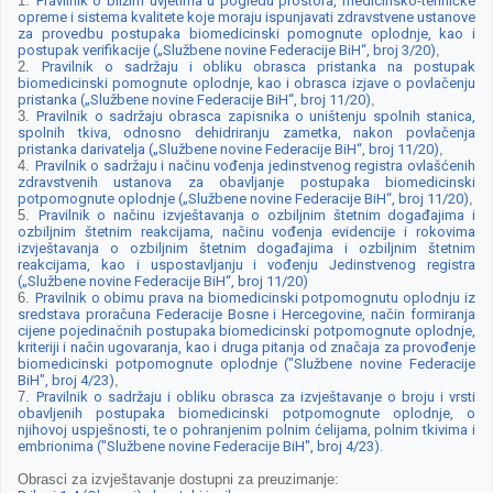
1.
Pravilnik o bližim uvjetima u pogledu prostora, medicinsko-tehničke
opreme i sistema kvalitete koje moraju ispunjavati zdravstvene ustanove
za provedbu postupaka biomedicinski pomognute oplodnje, kao i
postupak verifikacije („Službene novine Federacije BiH“, broj 3/20)
,
2.
Pravilnik o sadržaju i obliku obrasca pristanka na postupak
biomedicinski pomognute oplodnje, kao i obrasca izjave o povlačenju
pristanka („Službene novine Federacije BiH“, broj 11/20)
,
3.
Pravilnik o sadržaju obrasca zapisnika o uništenju spolnih stanica,
spolnih tkiva, odnosno dehidriranju zametka, nakon povlačenja
pristanka darivatelja („Službene novine Federacije BiH“, broj 11/20)
,
4.
Pravilnik o sadržaju i načinu vođenja jedinstvenog registra ovlašćenih
zdravstvenih ustanova za obavljanje postupaka biomedicinski
potpomognute oplodnje („Službene novine Federacije BiH“, broj 11/20)
,
5.
Pravilnik o načinu izvještavanja o ozbiljnim štetnim događajima i
ozbiljnim štetnim reakcijama, načinu vođenja evidencije i rokovima
izvještavanja o ozbiljnim štetnim događajima i ozbiljnim štetnim
reakcijama, kao i uspostavljanju i vođenju Jedinstvenog registra
(„Službene novine Federacije BiH“, broj 11/20)
6.
Pravilnik o obimu prava na biomedicinski potpomognutu oplodnju iz
sredstava proračuna Federacije Bosne i Hercegovine, način formiranja
cijene pojedinačnih postupaka biomedicinski potpomognute oplodnje,
kriteriji i način ugovaranja, kao i druga pitanja od značaja za provođenje
biomedicinski potpomognute oplodnje ("Službene novine Federacije
BiH", broj 4/23)
,
7.
Pravilnik o sadržaju i obliku obrasca za izvještavanje o broju i vrsti
obavljenih postupaka biomedicinski potpomognute oplodnje, o
njihovoj uspješnosti, te o pohranjenim polnim ćelijama, polnim tkivima i
embrionima ("Službene novine Federacije BiH", broj 4/23).
Obrasci za izvještavanje dostupni za preuzimanje: