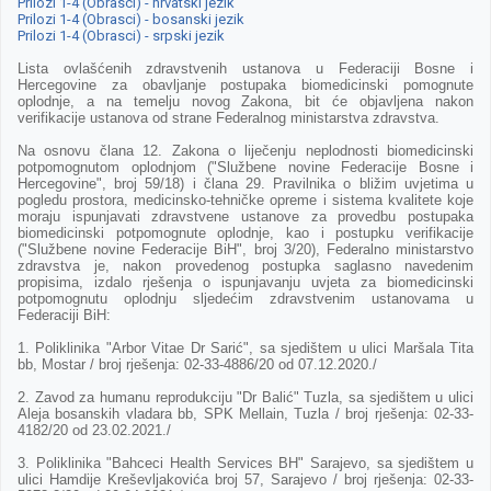
Prilozi 1-4 (Obrasci) - hrvatski jezik
Prilozi 1-4 (Obrasci) - bosanski jezik
Prilozi 1-4 (Obrasci) - srpski jezik
Lista ovlašćenih zdravstvenih ustanova u Federaciji Bosne i
Hercegovine za obavljanje postupaka biomedicinski pomognute
oplodnje, a na temelju novog Zakona, bit će objavljena nakon
verifikacije ustanova od strane Federalnog ministarstva zdravstva.
Na osnovu člana 12. Zakona o liječenju neplodnosti biomedicinski
potpomognutom oplodnjom ("Službene novine Federacije Bosne i
Hercegovine", broj 59/18) i člana 29. Pravilnika o bližim uvjetima u
pogledu prostora, medicinsko-tehničke opreme i sistema kvalitete koje
moraju ispunjavati zdravstvene ustanove za provedbu postupaka
biomedicinski potpomognute oplodnje, kao i postupku verifikacije
("Službene novine Federacije BiH", broj 3/20), Federalno ministarstvo
zdravstva je, nakon provedenog postupka saglasno navedenim
propisima, izdalo rješenja o ispunjavanju uvjeta za biomedicinski
potpomognutu oplodnju sljedećim zdravstvenim ustanovama u
Federaciji BiH:
1. Poliklinika "Arbor Vitae Dr Sarić", sa sjedištem u ulici Maršala Tita
bb, Mostar / broj rješenja: 02-33-4886/20 od 07.12.2020./
2. Zavod za humanu reprodukciju "Dr Balić" Tuzla, sa sjedištem u ulici
Aleja bosanskih vladara bb, SPK Mellain, Tuzla / broj rješenja: 02-33-
4182/20 od 23.02.2021./
3. Poliklinika "Bahceci Health Services BH" Sarajevo, sa sjedištem u
ulici Hamdije Kreševljakovića broj 57, Sarajevo / broj rješenja: 02-33-