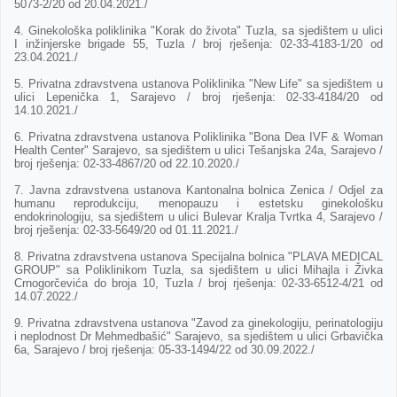
5073-2/20 od 20.04.2021./
4. Ginekološka poliklinika "Korak do života" Tuzla, sa sjedištem u ulici
I inžinjerske brigade 55, Tuzla / broj rješenja: 02-33-4183-1/20 od
23.04.2021./
5. Privatna zdravstvena ustanova Poliklinika "New Life" sa sjedištem u
ulici Lepenička 1, Sarajevo / broj rješenja: 02-33-4184/20 od
14.10.2021./
6. Privatna zdravstvena ustanova Poliklinika "Bona Dea IVF & Woman
Health Center" Sarajevo, sa sjedištem u ulici Tešanjska 24a, Sarajevo /
broj rješenja: 02-33-4867/20 od 22.10.2020./
7. Javna zdravstvena ustanova Kantonalna bolnica Zenica / Odjel za
humanu reprodukciju, menopauzu i estetsku ginekološku
endokrinologiju, sa sjedištem u ulici Bulevar Kralja Tvrtka 4, Sarajevo /
broj rješenja: 02-33-5649/20 od 01.11.2021./
8. Privatna zdravstvena ustanova Specijalna bolnica "PLAVA MEDICAL
GROUP" sa Poliklinikom Tuzla, sa sjedištem u ulici Mihajla i Živka
Crnogorčevića do broja 10, Tuzla / broj rješenja: 02-33-6512-4/21 od
14.07.2022./
9. Privatna zdravstvena ustanova "Zavod za ginekologiju, perinatologiju
i neplodnost Dr Mehmedbašić" Sarajevo, sa sjedištem u ulici Grbavička
6a, Sarajevo / broj rješenja: 05-33-1494/22 od 30.09.2022./