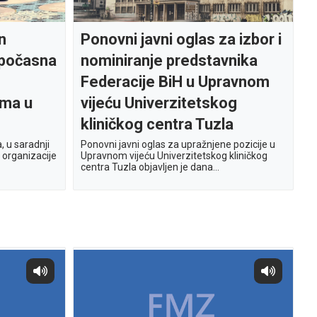
n
Ponovni javni oglas za izbor i
a počasna
nominiranje predstavnika
Federacije BiH u Upravnom
ima u
vijeću Univerzitetskog
kliničkog centra Tuzla
, u saradnji
Ponovni javni oglas za upražnjene pozicije u
organizacije
Upravnom vijeću Univerzitetskog kliničkog
centra Tuzla objavljen je dana...