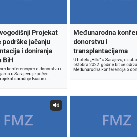
vogodišnji Projekat
Međunarodna konfer
 podrške jačanju
donorstvu i
ntacija i doniranja
transplantacijama
u BiH
U hotelu „Hills“ u Sarajevu, u subo
oktobra 2022. godine bit će održ
m konferencijom o donorstvu i
Međunarodna konferencija o dono
ijama u Sarajevu je počeo
rojekat saradnje Bosne i ...