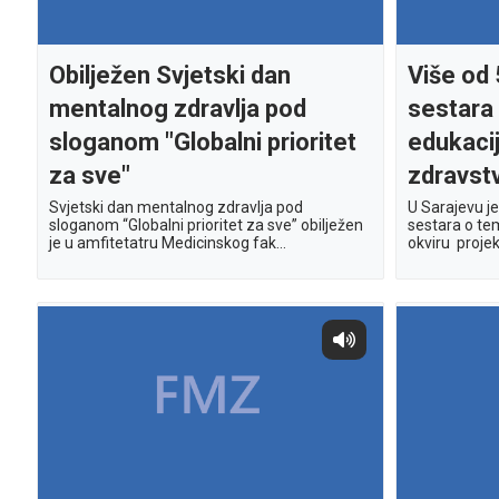
Obilježen Svjetski dan
Više od
mentalnog zdravlja pod
sestara 
sloganom "Globalni prioritet
edukacij
za sve"
zdravst
Svjetski dan mentalnog zdravlja pod
U Sarajevu j
sloganom “Globalni prioritet za sve” obilježen
sestara o te
je u amfitetatru Medicinskog fak...
okviru projek