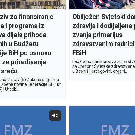
ziv za finansiranje
Obilježen Svjetski da
a i programa iz
zdravlja i dodijeljen
a dijela prihoda
zvanja primarijus
nih u Budžetu
zdravstvenim radnic
ije BiH po osnovu
FBiH
 za priređivanje
Federalno ministarstvo zdravstva
sa Uredom Svjetske zdravstvene 
 sreću
u Bosni i Hercegovini, organi...
ana 7. stav (5) Zakona o igrama
užbene novine Federacije BiH“ br.
 i Uredb...