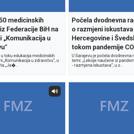
 50 medicinskih
Počela dvodnevna ra
iz Federacije BiH na
o razmjeni iskustava
i „Komunikacija u
Hercegovine i Šved
vu“
tokom pandemije CO
e u toku edukacija medicinskih
U Sarajevu je počela dvodnevna r
mi „Komunikacija u zdravstvu“, u
temi: „Lekcije naučene iz pande
ta „Ja�...
- razmjena iskustava“, u o...