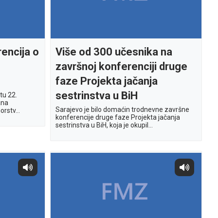
encija o
Više od 300 učesnika na
završnoj konferenciji druge
faze Projekta jačanja
sestrinstva u BiH
tu 22.
ana
Sarajevo je bilo domaćin trodnevne završne
rstv...
konferencije druge faze Projekta jačanja
sestrinstva u BiH, koja je okupil...