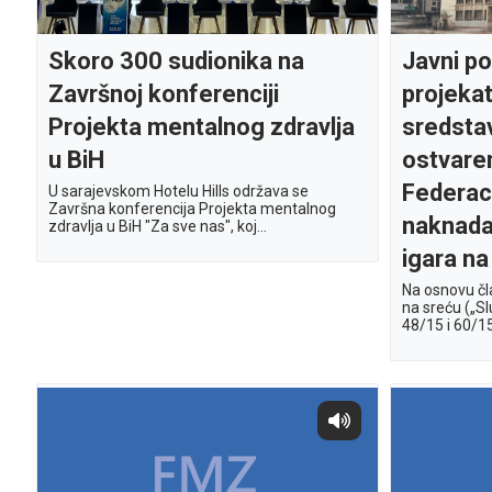
Skoro 300 sudionika na
Javni po
Završnoj konferenciji
projekat
Projekta mentalnog zdravlja
sredstav
u BiH
ostvare
Federac
U sarajevskom Hotelu Hills održava se
Završna konferencija Projekta mentalnog
naknada
zdravlja u BiH "Za sve nas", koj...
igara na
Na osnovu čl
na sreću („Sl
48/15 i 60/15)