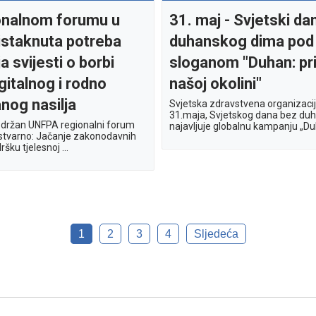
onalnom forumu u
31. maj - Svjetski da
istaknuta potreba
duhanskog dima pod
a svijesti o borbi
sloganom "Duhan: pri
igitalnog i rodno
našoj okolini"
nog nasilja
Svjetska zdravstvena organizac
31.maja, Svjetskog dana bez du
 održan UNFPA regionalni forum
najavljuje globalnu kampanju „Duh
e stvarno: Jačanje zakonodavnih
šku tjelesnoj ...
1
2
3
4
Sljedeća